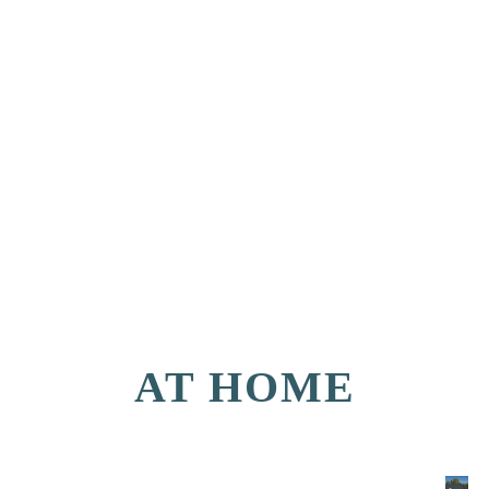
AT HOME